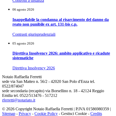
Controlli a distanza
06 agosto 2026
Inappellabile la condanna al risarcimento del danno da
reato non punibile ex art. 131-bis c.p.
Contrasti giurisprudenziali
05 agosto 2026
Direttiva Insolvency 2026: ambito applicativo e ricadute
sistematiche
Direttiva Insolvency 2026
Notaio Raffaella Ferretti
sede via San Matteo n. 56/2 - 42020 San Polo d'Enza tel.
0522/874047
sede secondaria (recapito) via Borsellino n. 18 - 42124 Reggio
Emilia tel. 0522/513476 - 517212
rferretti@notariato.it
© 2026 Copyright Notaio Raffaella Ferretti | P.IVA 01586980359 |
Sitemap
-
Privacy
-
Cookie Policy
-
Gestisci Cookie
-
Credits